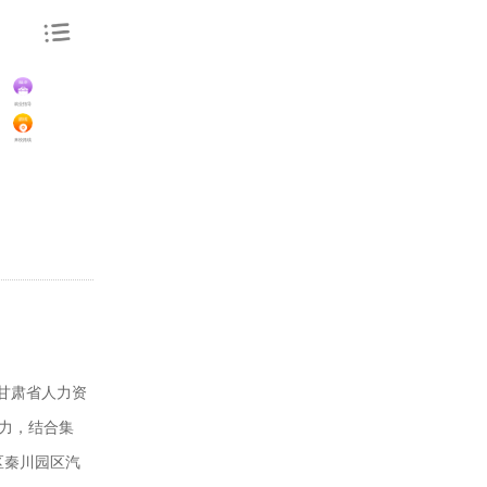
就业指导
来校路线
甘肃省人力资
力，结合集
区秦川园区汽