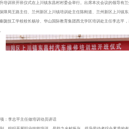
升培训班开班仪式在上川镇东昌村村委会举行。出席本次会议的领导有兰
保障局王路主任、兰州新区上川镇培训处主任陈刚道、兰州新区上川镇东
秦陇技工学校校长杨珍、华山国际教育集团西北学区培训处主任李志平，
。
项：李志平主任做培训动员讲话
到，组织开展职业技能培训，是助力乡村振兴，提升劳动者综合素质的有