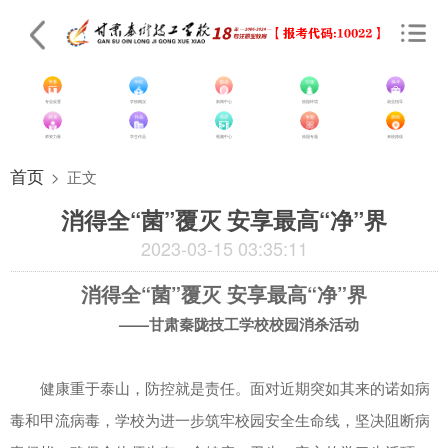
专业设置
学校概况
新闻中心
校园环境
就业指导
师资力量
学生作品
视频中心
校园专题
来校路线
首页
>
正文
消得全“菌”覆灭 安享最高“净”界
2023-03-15 03:35:11
消得全“菌”覆灭 安享最高“净”界
——甘肃秦陇技工学校校园消杀活动
健康重于泰山，防控就是责任。面对近期突如其来的诺如病
毒和甲流病毒，学校为进一步筑牢校园安全生命线，坚决阻断病